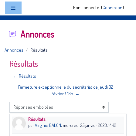
Passer au contenu principal
Non connecté. (
Connexion
)
Panneau latéral
Annonces
Annonces
Résultats
Résultats
← Résultats
Fermeture exceptionnelle du secrétariat ce jeudi 02
février à 18h. →
Type d’affichage
Résultats
Nombre de réponses : 0
par
Virginie BALON
,
mercredi 25 janvier 2023, 14:42