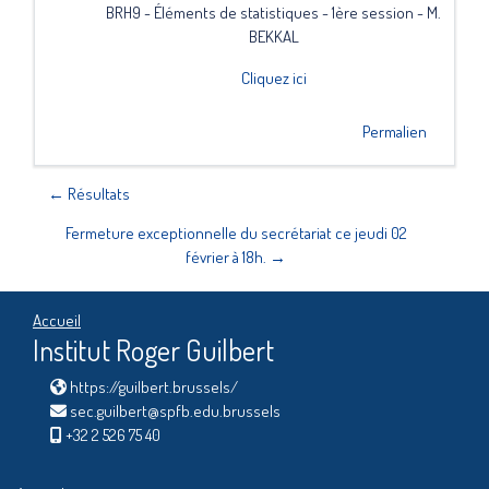
BRH9 - Éléments de statistiques - 1ère session - M.
BEKKAL
Cliquez ici
Permalien
← Résultats
Fermeture exceptionnelle du secrétariat ce jeudi 02
février à 18h. →
Accueil
Institut Roger Guilbert
https://guilbert.brussels/
sec.guilbert@spfb.edu.brussels
+32 2 526 75 40